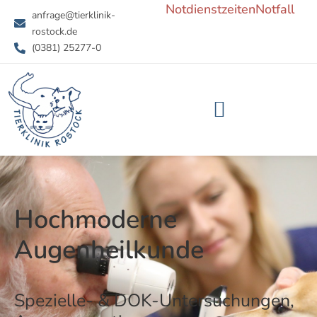
Notdienstzeiten
Notfall
Zum
anfrage@tierklinik-
Inhalt
rostock.de
springen
(0381) 25277-0
Hochmoderne
Augenheilkunde
Spezielle- & DOK-Untersuchungen,