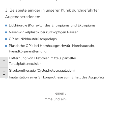
3. Beispiele einiger in unserer Klinik durchgeführter
Augenoperationen:
Lidchirurgie (Korrektur des Entropiums und Ektropiums)
Nasenwinkelplastik bei kurzköpfigen Rassen
OP bei Nickhautdrüsenprolaps
Plastische OP’s bei Hornhautgeschwür, Hornhautnaht,
Fremdkörperentfernung
Entfernung von Distichien mittels partieller
Umschalten auf hohe Kontraste
Tarsalplattenexzision
Glaukomtherapie (Cyclophotocoagulation)
Schrift vergrößern
Implantation einer Silikonprothese zum Erhalt des Augapfels