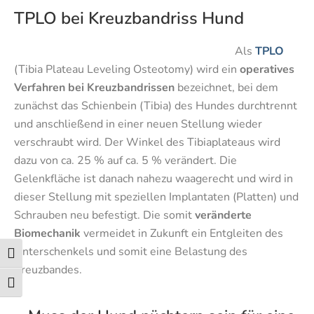
TPLO bei Kreuzbandriss Hund
Als
TPLO
(Tibia Plateau Leveling Osteotomy)
wird ein
operatives
Verfahren bei Kreuzbandrissen
bezeichnet, bei dem
zunächst das
Schienbein (Tibia) des Hundes durchtrennt
und anschließend in einer neuen Stellung wieder
verschraubt wird. Der Winkel des Tibiaplateaus wird
dazu von ca. 25 % auf ca. 5 % verändert. Die
Gelenkfläche ist danach nahezu waagerecht und wird in
dieser Stellung mit speziellen Implantaten (Platten) und
Schrauben neu befestigt. Die somit
veränderte
Biomechanik
vermeidet in Zukunft ein Entgleiten des
Unterschenkels und somit eine Belastung des
Umschalten auf hohe Kontraste
Kreuzbandes.
Schrift vergrößern