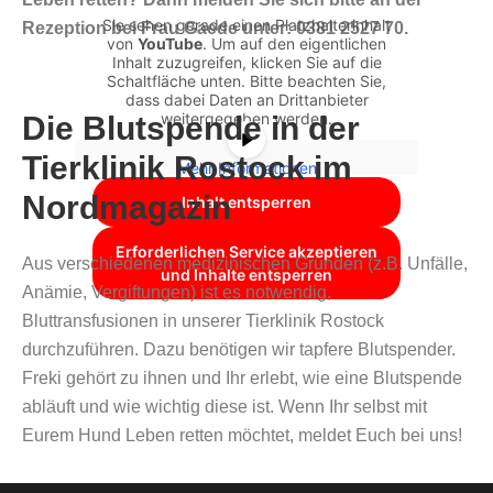
Sie sehen gerade einen Platzhalterinhalt
Rezeption bei Frau Gaede unter: 0381 2527 70.
von
YouTube
. Um auf den eigentlichen
Inhalt zuzugreifen, klicken Sie auf die
Schaltfläche unten. Bitte beachten Sie,
dass dabei Daten an Drittanbieter
weitergegeben werden.
Die Blutspende in der
Tierklinik Rostock im
Mehr Informationen
Nordmagazin
Inhalt entsperren
Erforderlichen Service akzeptieren
Aus verschiedenen medizinischen Gründen (z.B. Unfälle,
und Inhalte entsperren
Anämie, Vergiftungen) ist es notwendig,
Bluttransfusionen in unserer Tierklinik Rostock
durchzuführen. Dazu benötigen wir tapfere Blutspender.
Freki gehört zu ihnen und Ihr erlebt, wie eine Blutspende
abläuft und wie wichtig diese ist. Wenn Ihr selbst mit
Eurem Hund Leben retten möchtet, meldet Euch bei uns!