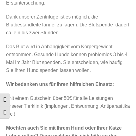
Erstuntersuchung.
Dank unserer Zentrifuge ist es möglich, die
Blutbestandteile länger zu lagern. Die Blutspende dauert
ca. ein bis zwei Stunden.
Das Blut wird in Abhängigkeit vom Körpergewicht
entnommen. Gesunde Hunde können problemlos 3 bis 4
Mal im Jahr Blut spenden. Sie entscheiden, wie häufig
Sie Ihren Hund spenden lassen wollen.
Wir bedanken uns für Ihren hilfreichen Einsatz:
-mit einem Gutschein über 50€ für alle Leistungen
Umschalten auf hohe Kontraste
unserer Tierklinik (Impfungen, Entwurmung, Antiparasitika
Schrift vergrößern
etc.)
Möchten auch Sie mit Ihrem Hund oder Ihrer Katze
Leben retten? Dann melden Sie sich bitte an der