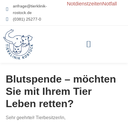
Zum
Notdienstzeiten
Notfall
anfrage@tierklinik-
Inhalt
rostock.de
springen
(0381) 25277-0
Blutspende – möchten
Sie mit Ihrem Tier
Leben retten?
Sehr geehrte/r Tierbesitzer/in,