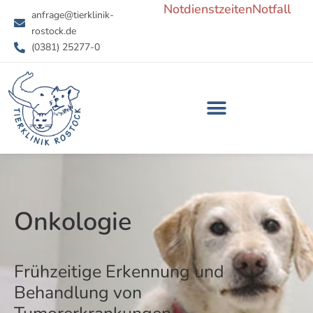
Notdienstzeiten
Notfall
Zum
anfrage@tierklinik-
Inhalt
rostock.de
springen
(0381) 25277-0
Onkologie
Frühzeitige Erkennung und
Behandlung von