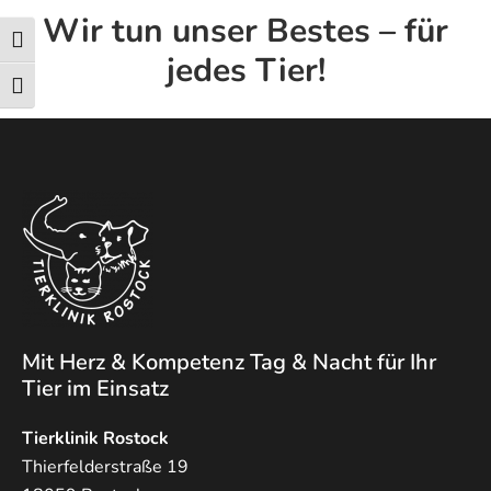
Wir tun unser Bestes – für
Umschalten auf hohe Kontraste
jedes Tier!
Schrift vergrößern
Mit Herz & Kompetenz Tag & Nacht für Ihr
Tier im Einsatz
Tierklinik Rostock
Thierfelderstraße 19