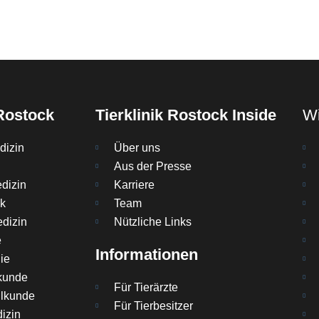
 Rostock
Tierklinik Rostock Inside
Wi
dizin
Über uns
Aus der Presse
dizin
Karriere
ik
Team
dizin
Nützliche Links
e
Informationen
ie
kunde
Für Tierärzte
lkunde
Für Tierbesitzer
izin