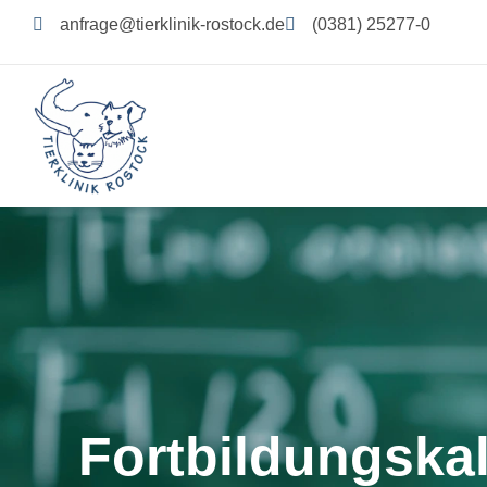
Zum
anfrage@tierklinik-rostock.de
(0381) 25277-0
Inhalt
springen
Fortbildungska