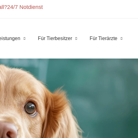
ll?
24/7 Notdienst
eistungen
Für Tierbesitzer
Für Tierärzte