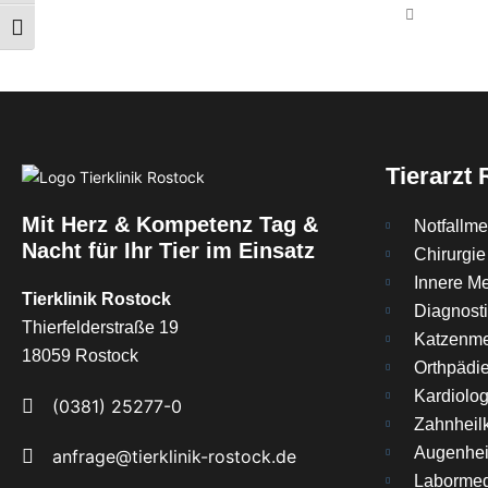
Schrift vergrößern
Tierarzt
Mit Herz & Kompetenz Tag &
Notfallme
Nacht für Ihr Tier im Einsatz
Chirurgie
Innere Me
Tierklinik Rostock
Diagnost
Thierfelderstraße 19
Katzenme
18059 Rostock
Orthpädi
Kardiolog
(0381) 25277-0
Zahnheil
Augenhei
anfrage@tierklinik-rostock.de
Labormed