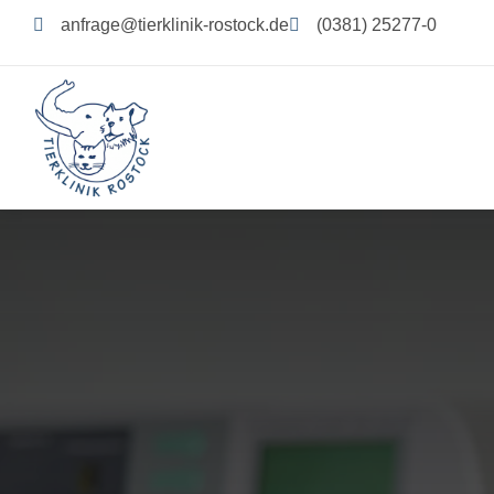
anfrage@tierklinik-rostock.de
(0381) 25277-0