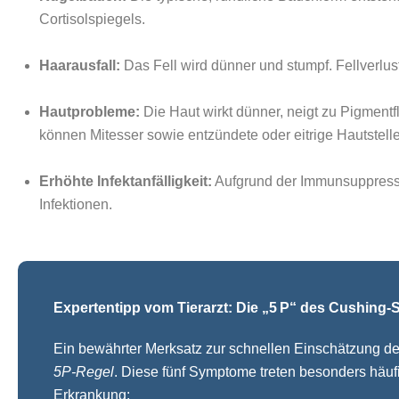
Cortisolspiegels.
Haarausfall:
Das Fell wird dünner und stumpf. Fellverlus
Hautprobleme:
Die Haut wirkt dünner, neigt zu Pigment
können Mitesser sowie entzündete oder eitrige Hautstell
Erhöhte Infektanfälligkeit:
Aufgrund der Immunsuppression
Infektionen.
Expertentipp vom Tierarzt: Die „5 P“ des Cushin
Ein bewährter Merksatz zur schnellen Einschätzung d
5P-Regel
. Diese fünf Symptome treten besonders häufig
Erkrankung: