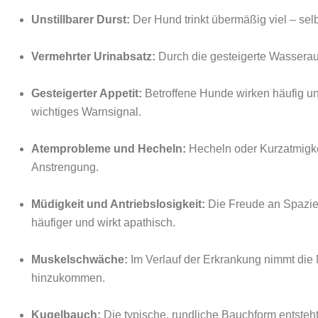
Unstillbarer Durst:
Der Hund trinkt übermäßig viel – sel
Vermehrter Urinabsatz:
Durch die gesteigerte Wasserau
Gesteigerter Appetit:
Betroffene Hunde wirken häufig une
wichtiges Warnsignal.
Atemprobleme und Hecheln:
Hecheln oder Kurzatmigke
Anstrengung.
Müdigkeit und Antriebslosigkeit:
Die Freude an Spazier
häufiger und wirkt apathisch.
Muskelschwäche:
Im Verlauf der Erkrankung nimmt die 
hinzukommen.
Kugelbauch:
Die typische, rundliche Bauchform entsteht