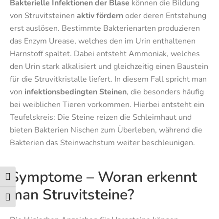
Bakterielle Infektionen der Blase
können die Bildung
von Struvitsteinen
aktiv fördern
oder deren Entstehung
erst auslösen. Bestimmte Bakterienarten produzieren
das Enzym Urease, welches den im Urin enthaltenen
Harnstoff spaltet. Dabei entsteht Ammoniak, welches
den Urin stark alkalisiert und gleichzeitig einen Baustein
für die Struvitkristalle liefert. In diesem Fall spricht man
von
infektionsbedingten Steinen
, die besonders häufig
bei weiblichen Tieren vorkommen. Hierbei entsteht ein
Teufelskreis: Die Steine reizen die Schleimhaut und
bieten Bakterien Nischen zum Überleben, während die
Bakterien das Steinwachstum weiter beschleunigen.
Symptome – Woran erkennt
Umschalten auf hohe Kontraste
man Struvitsteine?
Schrift vergrößern